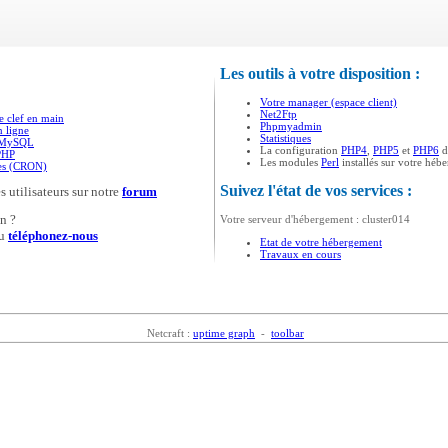
Les outils à votre disposition :
Votre manager (espace client)
Net2Ftp
e clef en main
Phpmyadmin
n ligne
Statistiques
s MySQL
La configuration
PHP4
,
PHP5
et
PHP6
d
PHP
Les modules
Perl
installés sur votre héb
ées (CRON)
Suivez l'état de vos services :
s utilisateurs sur notre
forum
n ?
Votre serveur d'hébergement : cluster014
u
téléphonez-nous
Etat de votre hébergement
Travaux en cours
Netcraft :
uptime graph
-
toolbar